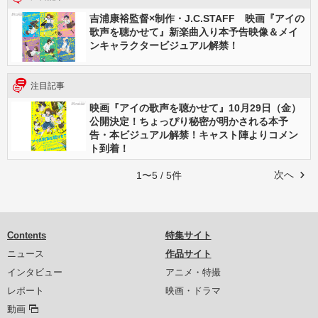
吉浦康裕監督×制作・J.C.STAFF 映画『アイの
歌声を聴かせて』新楽曲入り本予告映像＆メイ
ンキャラクタービジュアル解禁！
注目記事
映画『アイの歌声を聴かせて』10月29日（金）
公開決定！ちょっぴり秘密が明かされる本予
告・本ビジュアル解禁！キャスト陣よりコメン
ト到着！
次へ
1〜5 / 5件
Contents
特集サイト
ニュース
作品サイト
インタビュー
アニメ・特撮
レポート
映画・ドラマ
動画