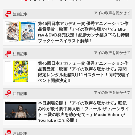
アイの歌声を聴かせて
注目記事
第45回日本アカデミー賞 優秀アニメーション作
品賞受賞！映画『アイの歌声を聴かせて』Blu-
ray＆DVD発売決定！紀伊カンナ描き下ろし特製
ブックケースイラスト解禁！
アイの歌声を聴かせて
注目記事
第45回日本アカデミー賞 優秀アニメーション作
品賞受賞！映画『アイの歌声を聴かせて』期間
限定レンタル配信3月11日スタート！同時視聴イ
ベント開催決定!!
アイの歌声を聴かせて
注目記事
本日劇場公開！『アイの歌声を聴かせて』咲妃
みゆが歌う劇中挿入歌「フィール ザ ムーンライ
ト ～愛の歌声を聴かせて～」Music Video が
YouTube にて公開！
注目記事