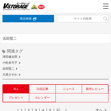
商品検索
浜田賢二
関連タグ
津田健次郎
小松未可子
浜田賢二
大原さやか
ALL
注目記事
ニュース
新作レビュー
プレゼント
カレンダー
次へ
1
2
3
4
5
…