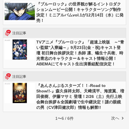
『ブルーロック』の世界観が解るイントロダク
ションムービー公開！キャラクターソング制作
決定！ミニアルバムvol.1が12月14日（水）に発
売！
注目記事
TVアニメ『ブルーロック』「超速上映版 ～“青
い監獄”入寮編～」9月23日(金・祝)キャスト登
壇 初日舞台挨拶決定！糸師 凛、蟻生十兵衛、時
光青志のキャラクター＆キャスト情報公開！
ABEMAにてキャスト生出演番組配信決定！
注目記事
『あんさんぶるスターズ！！-Road to
Show!!-』森久保祥太郎、天﨑滉平、海渡翼、増
田俊樹、伊藤マサミ 登壇！2/26（土）先行上映
会舞台挨拶＆全国劇場で生中継決定！謎の眼鏡
の男（CV津田健次郎）情報も解禁!!
次へ
1〜6 / 6件