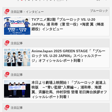
ブルーロック
注目記事
インタビュー
TVアニメ第2期『ブルーロック VS. U-20
JAPAN』浦 和希（潔 世一役）×海渡 翼（蜂楽
廻役）インタビュー
注目記事
AnimeJapan 2025 GREEN STAGE「『ブルー
ロック VS. U-20 JAPAN』スペシャルステー
ジ」オフィシャルレポート到着！
注目記事
本日より劇場上映開始！「ブルーロック 超速上
映版 ～“青い監獄”入寮編～」浦和希、海渡
翼、斉藤壮馬、仲村宗悟 登壇 初日舞台挨拶オフ
ィシャルレポート到着！
注目記事