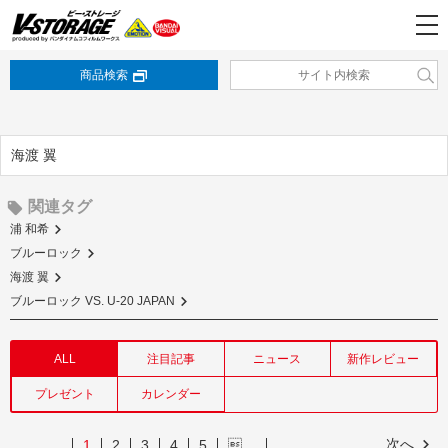
商品検索
海渡 翼
関連タグ
浦 和希
ブルーロック
海渡 翼
ブルーロック VS. U-20 JAPAN
ALL
注目記事
ニュース
新作レビュー
プレゼント
カレンダー
次へ
1
2
3
4
5
…