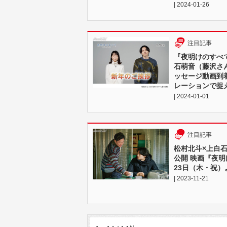
| 2024-01-26
注目記事
『夜明けのすべ
石萌音（藤沢さん
ッセージ動画到
レーションで捉
| 2024-01-01
注目記事
松村北斗×上白石萌
公開 映画『夜明
23日（木・祝
| 2023-11-21