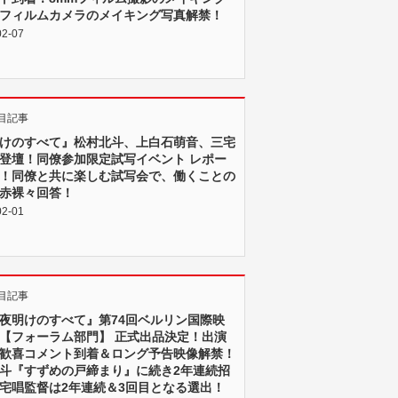
フィルムカメラのメイキング写真解禁！
02-07
目記事
けのすべて』松村北斗、上白石萌音、三宅
登壇！同僚参加限定試写イベント レポー
！同僚と共に楽しむ試写会で、働くことの
赤裸々回答！
02-01
目記事
夜明けのすべて』第74回ベルリン国際映
【フォーラム部門】 正式出品決定！出演
歓喜コメント到着＆ロング予告映像解禁！
斗『すずめの戸締まり』に続き2年連続招
宅唱監督は2年連続＆3回目となる選出！