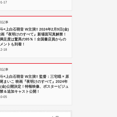
01-17
目記事
×上白石萌音 W主演!! 2024年2月9日(金)
映画『夜明けのすべて』新場面写真解禁！
満足度は驚異の95％！全国書店員からの
メントも到着！
12-18
目記事
斗×上白石萌音 W主演!! 監督：三宅唱 × 原
尾まいこ 映画『夜明けのすべて』2024年
日(金)公開決定！特報映像、ポスタービジュ
禁＆追加キャスト公開！
10-05