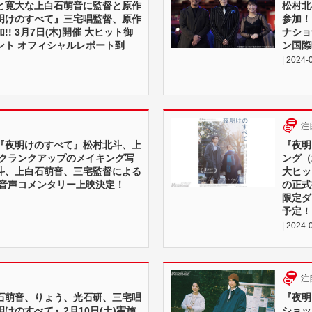
と寛大な上白石萌音に監督と原作
松村北
明けのすべて』三宅唱監督、原作
参加！
! 3月7日(木)開催 大ヒット御
ナショ
ント オフィシャルレポート到
ン国際
| 2024-
注
『夜明けのすべて』松村北斗、上
『夜明
でクランクアップのメイキング写
ング（
北斗、上白石萌音、三宅監督による
大ヒッ
副音声コメンタリー上映決定！
の正式
限定ダ
予定！
| 2024-
注
石萌音、りょう、光石研、三宅唱
『夜明
けのすべて』2月10日(土)実施
ショッ