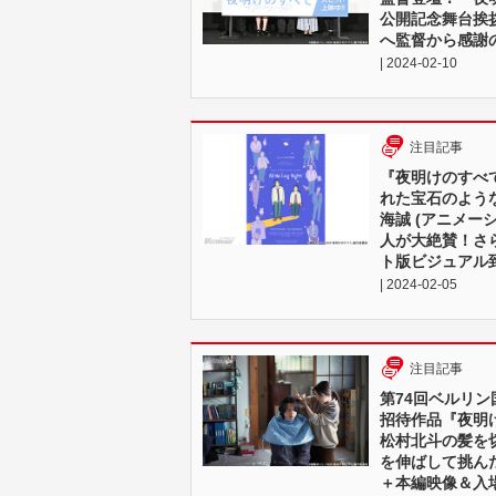
公開記念舞台挨
へ監督から感謝
| 2024-02-10
注目記事
『夜明けのすべ
れた宝石のよう
海誠 (アニメー
人が大絶賛！さ
ト版ビジュアル
| 2024-02-05
注目記事
第74回ベルリン
招待作品『夜明
松村北斗の髪を
を伸ばして挑ん
＋本編映像＆入