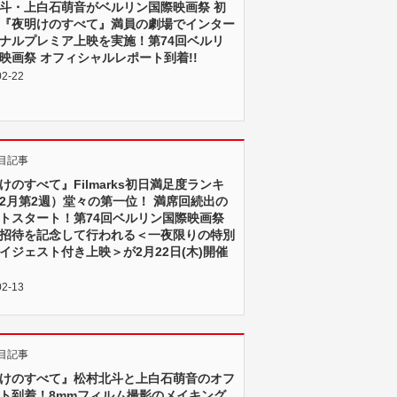
斗・上白石萌音がベルリン国際映画祭 初
『夜明けのすべて』満員の劇場でインター
ナルプレミア上映を実施！第74回ベルリ
映画祭 オフィシャルレポート到着!!
02-22
目記事
けのすべて』Filmarks初日満足度ランキ
2月第2週）堂々の第一位！ 満席回続出の
トスタート！第74回ベルリン国際映画祭
招待を記念して行われる＜一夜限りの特別
イジェスト付き上映＞が2月22日(木)開催
02-13
目記事
けのすべて』松村北斗と上白石萌音のオフ
ト到着！8mmフィルム撮影のメイキング