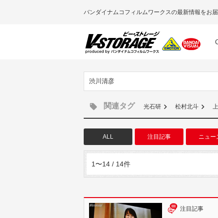
バンダイナムコフィルムワークスの最新情報をお届
渋川清彦
関連タグ
光石研
松村北斗
ALL
注目記事
ニュー
1〜14 / 14件
注目記事