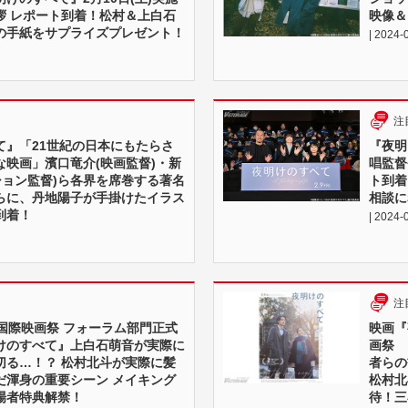
拶 レポート到着！松村＆上白石
映像＆
の手紙をサプライズプレゼント！
| 2024-
注
て』「21世紀の日本にもたらさ
『夜明
な映画」濱口竜介(映画監督)・新
唱監督
ション監督)ら各界を席巻する著名
ト到着
らに、丹地陽子が手掛けたイラス
相談に
到着！
| 2024-
注
国際映画祭 フォーラム部門正式
映画『
けのすべて』上白石萌音が実際に
画祭 
切る…！？ 松村北斗が実際に髪
者らの
だ渾身の重要シーン メイキング
松村北
場者特典解禁！
待！三