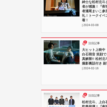
紳士な松村北斗
者が感激！『夜
者瀬尾まいこ参加!
礼！トークイベ
着！
| 2024-03-08
注目記事
大ヒット上映中
白石萌音 笑顔
真解禁!! 松村
撮影裏話付き 
| 2024-02-16
注目記事
松村北斗、上白
監督登壇！『夜明