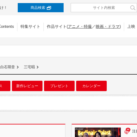
け！
商品検索
Contents
特集サイト
作品サイト(
アニメ・特撮
／
映画・ドラマ
)
上映
上白石萌音
三宅唱
ス
新作レビュー
プレゼント
カレンダー
注