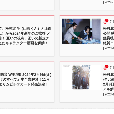
| 2024-
注
て』松村北斗（山添くん）と上白
松村北斗
）から2024年新年のご挨拶 メ
公開 
着！ 互いの視点、互いの新規ナ
鑑賞後
えたキャラクター動画も解禁！
絶賛コ
| 2023-
注
音 W主演!! 2024年2月9日(金)
松村北
けのすべて』本予告解禁！11月
作：瀬
）よりムビチケカード発売決定！
2月9
アル解
| 2023-