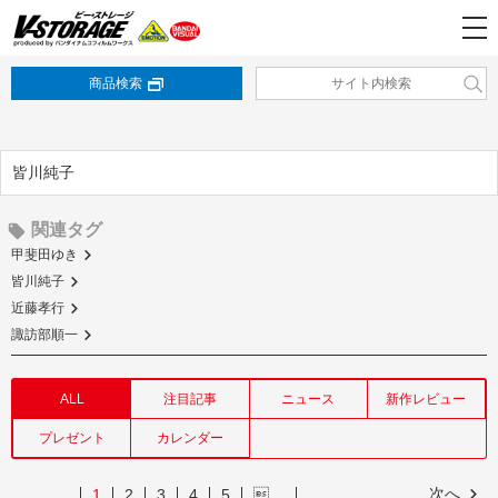
商品検索
皆川純子
関連タグ
甲斐田ゆき
皆川純子
近藤孝行
諏訪部順一
ALL
注目記事
ニュース
新作レビュー
プレゼント
カレンダー
次へ
1
2
3
4
5
…