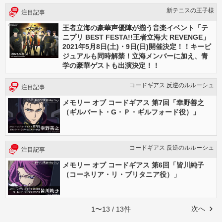
新テニスの王⼦様
注目記事
王者立海の豪華声優陣が揃う音楽イベント「テ
ニプリ BEST FESTA!!王者立海大 REVENGE」
2021年5月8日(土)・9日(日)開催決定！！キービ
ジュアルも同時解禁！立海メンバーに加え、青
学の豪華ゲストも出演決定！！
コードギアス 反逆のルルーシュ
注目記事
メモリー オブ コードギアス 第7回「幸野善之
（ギルバート・G・Ｐ・ギルフォード役）」
コードギアス 反逆のルルーシュ
注目記事
メモリー オブ コードギアス 第6回「皆川純子
（コーネリア・リ・ブリタニア役）」
次へ
1〜13 / 13件