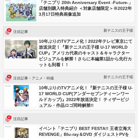
「テニプリ 20th Anniversary Event -Future-」
店舗別購入特典紹介 ＜対象店舗限定＞※2022年
3月17日特典画像追加
新テニスの王⼦様
注目記事
10年ぶりのTVアニメ化！2022年テレビ東京にて
放送決定！『新テニスの王子様 U-17 WORLD
CUP』アメリカ代表のキャスト＆キャラクター
ビジュアルを解禁！さらに本編第1話から先行カ
ットも到着！！
新テニスの王⼦様
注目記事
アニメ・特撮
10年ぶりのTVアニメ化！『新テニスの王子様 U-
17 WORLD CUP(アンダーセブンティーンワー
ルドカップ)』2022年放送決定！ ティザービジ
ュアル・作品ロゴ同時解禁!!
注目記事
イベント「テニプリ BEST FESTA!! 王者立海大
REVENGE」Blu-ray＆DVD ダイジェストPVを