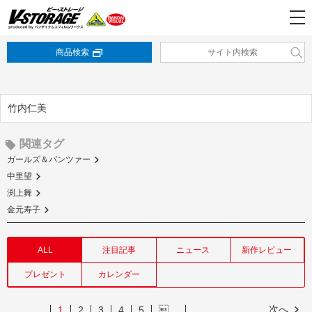
商品検索
竹内仁美
関連タグ
ガールズ＆パンツァー
中里望
渕上舞
金元寿子
ALL
注目記事
ニュース
新作レビュー
プレゼント
カレンダー
次へ
1
2
3
4
5
…