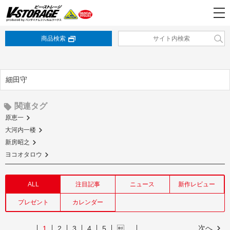
商品検索
細田守
関連タグ
原恵一
大河内一楼
新房昭之
ヨコオタロウ
ALL
注目記事
ニュース
新作レビュー
プレゼント
カレンダー
次へ
1
2
3
4
5
…