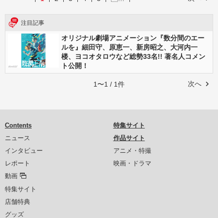
注目記事
オリジナル劇場アニメーション『数分間のエー
ルを』細田守、原恵一、新房昭之、大河内一
楼、ヨコオタロウなど総勢33名!! 著名人コメン
ト公開！
次へ
1〜1 / 1件
Contents
特集サイト
ニュース
作品サイト
インタビュー
アニメ・特撮
レポート
映画・ドラマ
動画
特集サイト
店舗特典
グッズ