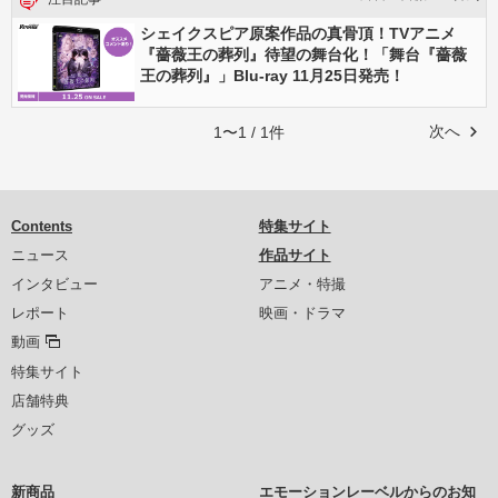
シェイクスピア原案作品の真骨頂！TVアニメ
『薔薇王の葬列』待望の舞台化！「舞台『薔薇
王の葬列』」Blu-ray 11月25日発売！
次へ
1〜1 / 1件
Contents
特集サイト
ニュース
作品サイト
インタビュー
アニメ・特撮
レポート
映画・ドラマ
動画
特集サイト
店舗特典
グッズ
新商品
エモーションレーベルからのお知