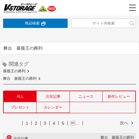
商品検索
舞台 薔薇王の葬列
関連タグ
薔薇王の葬列
舞台 薔薇王の葬列
ALL
注目記事
ニュース
新作レビュー
プレゼント
カレンダー
次へ
1
2
3
4
5
…
舞台 薔薇王の葬列
注目記事