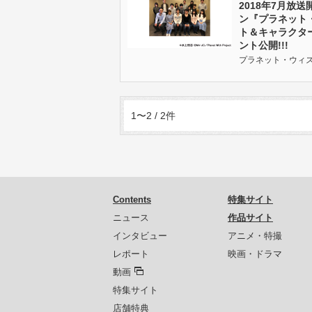
2018年7月放
ン『プラネット
ト＆キャラクタ
ント公開!!!
プラネット・ウィズ | 
1〜2 / 2件
Contents
特集サイト
ニュース
作品サイト
インタビュー
アニメ・特撮
レポート
映画・ドラマ
動画
特集サイト
店舗特典