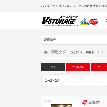
バンダイナムコフィルムワークスの最新情報をお届
菅原慎介
関連タグ
渕上舞
梅原裕一郎
ALL
注目記事
ニュー
1〜2 / 2件
注目記事