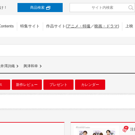
け！
商品検索
Contents
特集サイト
作品サイト(
アニメ・特撮
／
映画・ドラマ
)
上映
井澤詩織
興津和幸
ス
新作レビュー
プレゼント
カレンダー
注