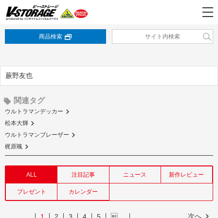
商品検索
蕨野友也
関連タグ
ウルトラマンデッカー
松本大輝
ウルトラマンブレーザー
梶原颯
ALL
注目記事
ニュース
新作レビュー
プレゼント
カレンダー
次へ
1
2
3
4
5
…