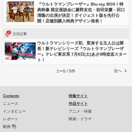
『ウルトラマンブレーザー』Blu-ray BOXⅠ特
典映像 限定座談会に蕨野友也・岩田栄慶・田口
清隆の出演が決定！ダイジェスト版を先行公
開！店舗別購入特典デザイン発表！
注目記事
ウルトラマンシリーズ初、変身する主人公は隊
長！新テレビシリーズ『ウルトラマンブレーザ
ー』テレビ東京系 7月8日(土)あさ9時放送スター
ト！
次へ
1〜5 / 5件
Contents
特集サイト
ニュース
作品サイト
インタビュー
アニメ・特撮
レポート
映画・ドラマ
動画