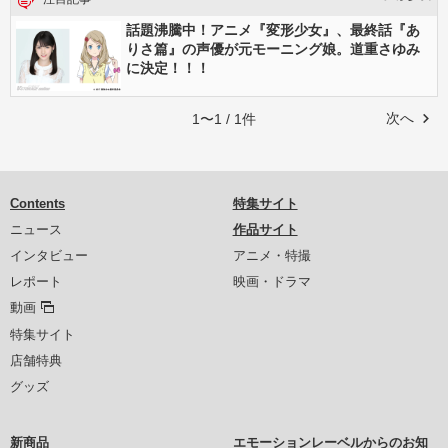
話題沸騰中！アニメ『変形少女』、最終話『あ
りさ篇』の声優が元モーニング娘。道重さゆみ
に決定！！！
次へ
1〜1 / 1件
Contents
特集サイト
ニュース
作品サイト
インタビュー
アニメ・特撮
レポート
映画・ドラマ
動画
特集サイト
店舗特典
グッズ
新商品
エモーションレーベルからのお知