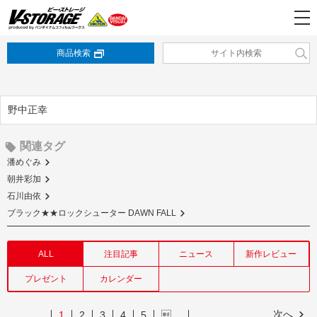
商品検索
野中正幸
関連タグ
潘めぐみ
朝井彩加
石川由依
ブラック★★ロックシューター DAWN FALL
ALL
注目記事
ニュース
新作レビュー
プレゼント
カレンダー
次へ
1
2
3
4
5
…