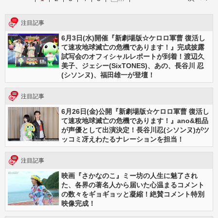
注目記事
6月3日(水)開催『新劇場版☆ケロロ軍曹 復活し
て速攻地球滅亡の危機であります！』完成披露
試写会のオフィシャルレポートが到着！渡辺久
美子、ジェシー(SixTONES)、あの、長谷川 忍
(シソンヌ)、福田雄一が登壇！
注目記事
6月26日(金)公開『新劇場版☆ケロロ軍曹 復活し
て速攻地球滅亡の危機であります！』ano&粗品
が声優として出演決定！長谷川忍(シソンヌ)がツ
ッコミ冴えわたるナレーションを担当！
注目記事
映画『さかなのこ』ミー坊の人生に魅了され
た、各界の著名人から届いた心温まるコメント
の数々をギョギョッと凝縮！絶賛コメント特別
映像完成！