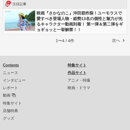
注目記事
映画『さかなのこ』沖田節炸裂！ユーモラスで
愛すべき登場人物・総勢13名の個性と魅力が光
るキャラクター動画到着！ 第一弾＆第二弾をギ
ョギョッと一挙解禁！！
次へ
1〜4 / 4件
Contents
特集サイト
ニュース
作品サイト
インタビュー
アニメ・特撮
レポート
映画・ドラマ
動画
特集サイト
店舗特典
グッズ