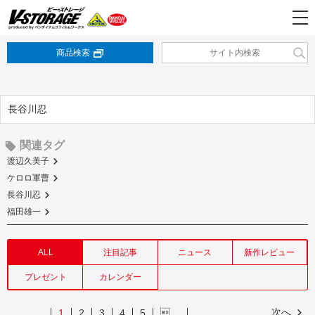
商品検索
長谷川忍
関連タグ
渡辺久美子
ケロロ軍曹
長谷川忍
福田雄一
ALL
注目記事
ニュース
新作レビュー
プレゼント
カレンダー
次へ
1
2
3
4
5
…