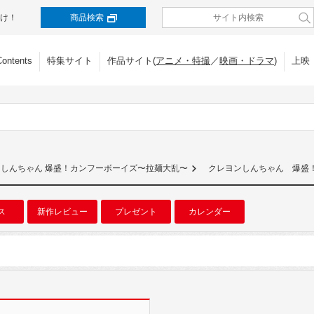
け！
商品検索
Contents
特集サイト
作品サイト(
アニメ・特撮
／
映画・ドラマ
)
上映
ンしんちゃん 爆盛！カンフーボーイズ〜拉麺大乱〜
クレヨンしんちゃん 爆盛
ス
新作レビュー
プレゼント
カレンダー