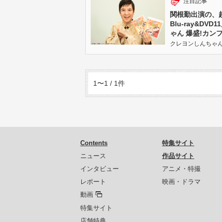
注目記事
関根勤出演の、
Blu-ray&D
ゃん 爆盛!カン
クレヨンしんちゃん | 
1〜1 / 1件
Contents
特集サイト
ニュース
作品サイト
インタビュー
アニメ・特撮
レポート
映画・ドラマ
動画
特集サイト
店舗特典