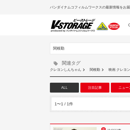
バンダイナムコフィルムワークスの最新情報をお届
関根勤
関連タグ
クレヨンしんちゃん
関根勤
映画 クレヨ
ALL
注目記事
ニュー
1〜1 / 1件