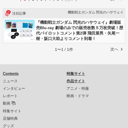
機動戦士ガンダム 閃光のハサウェイ
注目記事
『機動戦士ガンダム 閃光のハサウェイ』劇場販
売Blu-ray 劇場のみでの販売枚数５万枚突破！歴
代パイロットコメント第2弾 飛田展男・矢尾一
樹・阪口大助よりコメント到着！
次へ
1〜1 / 1件
Contents
特集サイト
ニュース
作品サイト
インタビュー
アニメ・特撮
レポート
映画・ドラマ
動画
特集サイト
店舗特典
グッズ