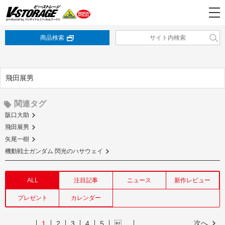
商品検索
飛田展男
関連タグ
阪口大助
飛田展男
矢尾一樹
機動戦士ガンダム 閃光のハサウェイ
ALL
注目記事
ニュース
新作レビュー
プレゼント
カレンダー
次へ
1
2
3
4
5
…