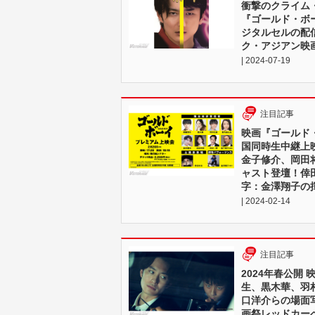
衝撃のクライム
『ゴールド・ボ
ジタルセルの配
ク・アジアン映
| 2024-07-19
注目記事
映画『ゴールド
国同時生中継上映
金子修介、岡田
ャスト登壇！倖
字：金澤翔子の
| 2024-02-14
注目記事
2024年春公開
生、黒木華、羽
口洋介らの場面
画祭レッドカー