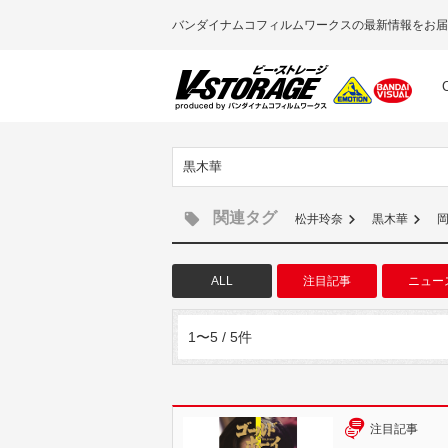
バンダイナムコフィルムワークスの最新情報をお届
黒木華
関連タグ
松井玲奈
黒木華
ALL
注目記事
ニュー
1〜5 / 5件
注目記事