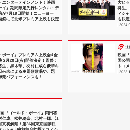
・エンターテインメント！映画
⼤ヒッ
ーイ』期間限定先行レンタル・デ
将⽣、
信が7月19日開始！ニューヨー
ィシャ
画祭にて北米プレミア上映も決定
も決定
| 2024-
注
・ボーイ』プレミアム上映会&全
映画『
 2月20日(火)開催決定！監督：
国公開
将生、黒木華、羽村仁成ら豪華キ
トコメ
田來未による主題歌歌唱や、題
| 2023-
揮毫パフォーマンスも！
 映画『ゴールド・ボーイ』岡田将
村仁成、松井玲奈、北村一輝、江
写真初解禁！第36回東京国際映
ペット&上映前舞台挨拶オフィシ