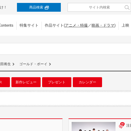
け！
商品検索
Contents
特集サイト
作品サイト(
アニメ・特撮
／
映画・ドラマ
)
上映
岡田将生
ゴールド・ボーイ
ス
新作レビュー
プレゼント
カレンダー
注