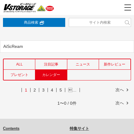
商品検索
AiScReam
ALL
注目記事
ニュース
新作レビュー
プレゼント
カレンダー
次へ
1
2
3
4
5
…
次へ
1〜0 / 0件
Contents
特集サイト