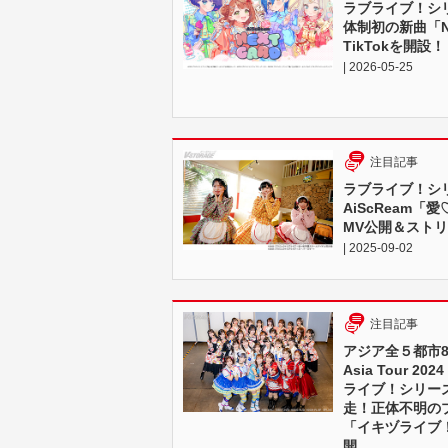
ラブライブ！シリ
体制初の新曲「N
TikTokを開設！
| 2026-05-25
注目記事
ラブライブ！シ
AiScReam
MV公開＆スト
| 2025-09-02
注目記事
アジア全５都市8公演
Asia Tour 
ライブ！シリー
走！正体不明の
「イキヅライブ！ L
開……。