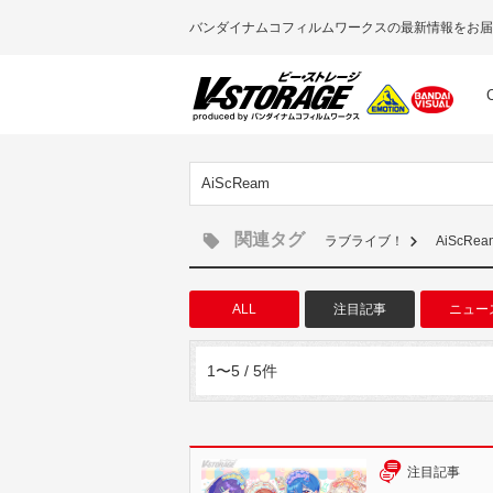
バンダイナムコフィルムワークスの最新情報をお届
AiScReam
関連タグ
ラブライブ！
AiScRea
ALL
注目記事
ニュー
1〜5 / 5件
注目記事