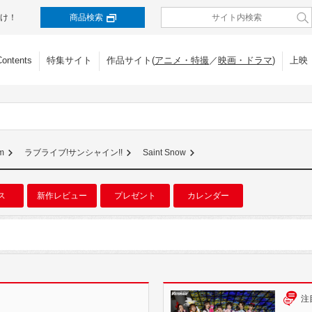
け！
商品検索
Contents
特集サイト
作品サイト(
アニメ・特撮
／
映画・ドラマ
)
上映
m
ラブライブ!サンシャイン!!
Saint Snow
ス
新作レビュー
プレゼント
カレンダー
注