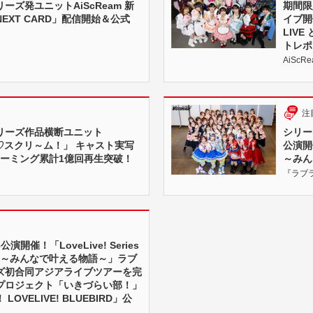
ーズ発ユニットAiScReam 新
期間限
EXT CARD」配信開始＆公式
イブ開催
LIV
トレポ
AiScRe
注
リーズ作品横断ユニット
シリー
「愛♡スクリ～ム！」 キャスト実写
公演開催！
リーミング累計1億回再生突破！
～みん
『ラブラ
開催！「LoveLive! Series
2024 ～みんなで叶える物語～」ラブ
ズ初合同アジアライブツアーを完
プロジェクト「いきづらい部！」
OVELIVE! BLUEBIRD」公