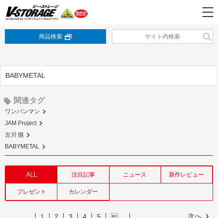
商品検索
BABYMETAL
関連タグ
ワンパンマン
JAM Project
古川 慎
BABYMETAL
ALL
注目記事
ニュース
新作レビュー
プレゼント
カレンダー
次へ
1
2
3
4
5
…