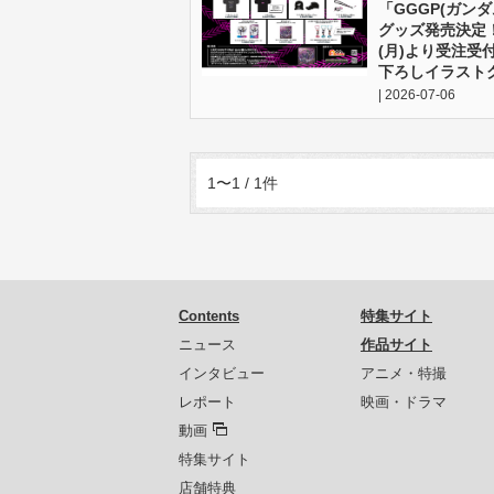
「GGGP(ガン
グッズ発売決定！ 
(月)より受注受
下ろしイラスト
| 2026-07-06
1〜1 / 1件
Contents
特集サイト
ニュース
作品サイト
インタビュー
アニメ・特撮
レポート
映画・ドラマ
動画
特集サイト
店舗特典