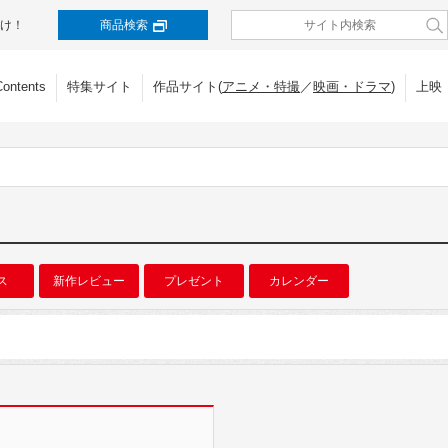
け！
商品検索
Contents
特集サイト
作品サイト(
アニメ・特撮
／
映画・ドラマ
)
上映
ス
新作レビュー
プレゼント
カレンダー