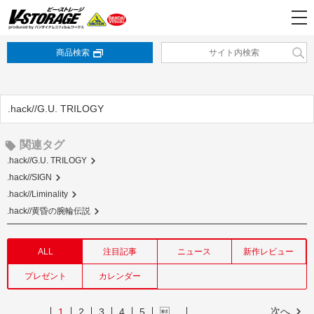
商品検索
.hack//G.U. TRILOGY
関連タグ
.hack//G.U. TRILOGY
.hack//SIGN
.hack//Liminality
.hack//黄昏の腕輪伝説
ALL
注目記事
ニュース
新作レビュー
プレゼント
カレンダー
次へ
1
2
3
4
5
…