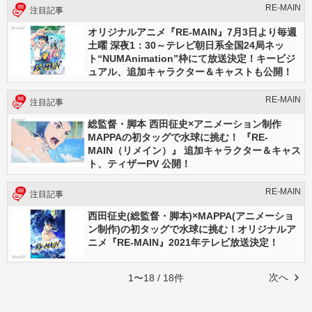
RE-MAIN
注目記事
オリジナルアニメ『RE-MAIN』7月3日より毎週
土曜 深夜1：30～テレビ朝日系全国24局ネッ
ト“NUMAnimation”枠にて放送決定！キービジ
ュアル、追加キャラクター＆キャストも公開！
RE-MAIN
注目記事
総監督・脚本 西田征史×アニメーション制作
MAPPAの初タッグで水球に挑む！ 『RE-
MAIN（リメイン）』 追加キャラクター＆キャス
ト、ティザーPV 公開！
RE-MAIN
注目記事
西田征史(総監督・脚本)×MAPPA(アニメーショ
ン制作)の初タッグで水球に挑む！オリジナルア
ニメ『RE-MAIN』2021年テレビ放送決定！
次へ
1〜18 / 18件