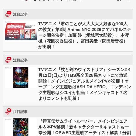
注目記事
TVアニメ『君のことが大大大大大好きな100人
の彼女』第3期 Anime NYC 2026にてパネルステ
ージ開催決定！加藤 渉（愛城恋太郎役）、本渡
楓（花園羽香里役）、富田美憂（院田唐音役）
が出演！
注目記事
TVアニメ『杖と剣のウィストリア』シーズン2 4
月12日(日)よりTBS系全国28局ネットにて放送
開始！メインビジュアル＆メインPVが公開！オ
ープニング主題歌はASH DA HERO、エンディン
グ主題歌はシユイが担当！メインキャスト７名
よりコメントも到着！
注目記事
『鎧真伝サムライトルーパー』メインビジュア
ル＆本PV解禁！新キャラクター＆キャストも一
挙公開！OP＆ED主題歌アーティスト解禁！分割