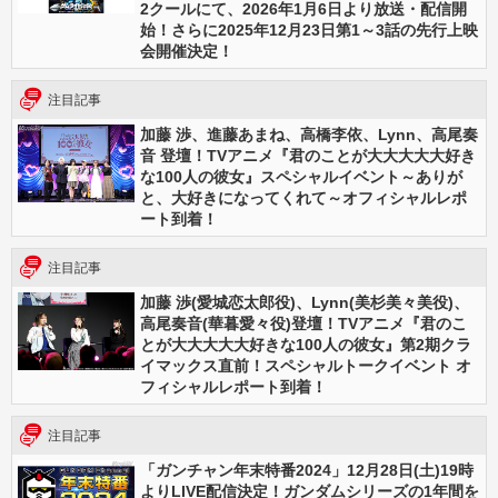
2クールにて、2026年1月6日より放送・配信開
始！さらに2025年12月23日第1～3話の先行上映
会開催決定！
注目記事
加藤 渉、進藤あまね、高橋李依、Lynn、高尾奏
音 登壇！TVアニメ『君のことが大大大大大好き
な100人の彼女』スペシャルイベント～ありが
と、大好きになってくれて～オフィシャルレポ
ート到着！
注目記事
加藤 渉(愛城恋太郎役)、Lynn(美杉美々美役)、
高尾奏音(華暮愛々役)登壇！TVアニメ『君のこ
とが大大大大大好きな100人の彼女』第2期クラ
イマックス直前！スペシャルトークイベント オ
フィシャルレポート到着！
注目記事
「ガンチャン年末特番2024」12月28日(土)19時
よりLIVE配信決定！ガンダムシリーズの1年間を