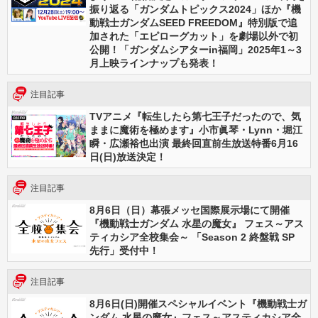
振り返る「ガンダムトピックス2024」ほか『機
動戦士ガンダムSEED FREEDOM』特別版で追
加された「エピローグカット」を劇場以外で初
公開！「ガンダムシアターin福岡」2025年1～3
月上映ラインナップも発表！
注目記事
TVアニメ『転生したら第七王子だったので、気
ままに魔術を極めます』小市眞琴・Lynn・堀江
瞬・広瀬裕也出演 最終回直前生放送特番6月16
日(日)放送決定！
注目記事
8月6日（日）幕張メッセ国際展示場にて開催
『機動戦士ガンダム 水星の魔女』 フェス～アス
ティカシア全校集会～ 「Season 2 終盤戦 SP
先行」受付中！
注目記事
8月6日(日)開催スペシャルイベント『機動戦士ガ
ンダム 水星の魔女』フェス～アスティカシア全