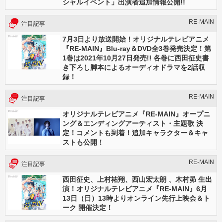
シャルイベント」出演者追加情報公開!!
RE-MAIN
注目記事
7月3日より放送開始！オリジナルテレビアニメ
『RE-MAIN』Blu-ray＆DVD全3巻発売決定！第
1巻は2021年10月27日発売!! 各巻に西田征史書
き下ろし脚本によるオーディオドラマを2話収
録！
RE-MAIN
注目記事
オリジナルテレビアニメ『RE-MAIN』オープニ
ング＆エンディングアーティスト・主題歌 決
定！コメントも到着！追加キャラクター＆キャ
ストも公開！
RE-MAIN
注目記事
西田征史、上村祐翔、西山宏太朗 、木村昴 生出
演！オリジナルテレビアニメ『RE-MAIN』6月
13日（日）13時よりオンライン先行上映会＆ト
ーク 開催決定！