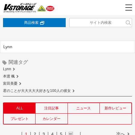
商品検索
Lynn
関連タグ
Lynn
本渡 楓
富田美憂
君のことが大大大大大好きな100人の彼女
ALL
注目記事
ニュース
新作レビュー
プレゼント
カレンダー
次へ
1
2
3
4
5
…