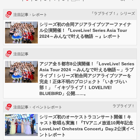
『ラブライブ！』シリーズ
注目記事
レポート
シリーズ初の合同アジアライブツアーファイナ
ル公演開催！『LoveLive! Series Asia Tour
2024～みんなで叶える物語 ～』レポート
注目記事
アジア全５都市8公演開催！「LoveLive! Series
Asia Tour 2024 ～みんなで叶える物語～」ラブ
ライブ！シリーズ初合同アジアライブツアーを
完走！正体不明のプロジェクト「いきづらい
部！」「イキヅライブ！ LOVELIVE!
BLUEBIRD」公開……。
ラブライブ！
注目記事
イベントレポート
シリーズ初のオーケストラコンサート開催！キ
ャスト歌唱も実施！『TVアニメ放送10周年記念
LoveLive! Orchestra Concert』Day.2公演イベ
ントレポート