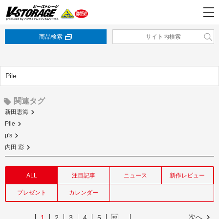
商品検索
Pile
関連タグ
新田恵海
Pile
μ's
内田 彩
ALL
注目記事
ニュース
新作レビュー
プレゼント
カレンダー
次へ
1
2
3
4
5
…