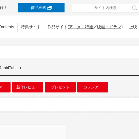
け！
商品検索
Contents
特集サイト
作品サイト(
アニメ・特撮
／
映画・ドラマ
)
上映
RabbiTube
ス
新作レビュー
プレゼント
カレンダー