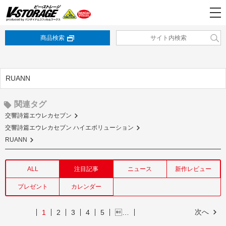
商品検索
RUANN
関連タグ
交響詩篇エウレカセブン
交響詩篇エウレカセブン ハイエボリューション
RUANN
ALL
注目記事
ニュース
新作レビュー
プレゼント
カレンダー
次へ
1
2
3
4
5
…