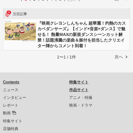
注目記事
『映画クレヨンしんちゃん 超華麗！灼熱のカス
カベダンサーズ』【インド×音楽×ダンス】で魅
せる！ 熱量MAXの新規ダンスシーンカット解
禁！話題沸騰の楽曲＆振付を担当したクリエイ
ター陣からコメント到着！
次へ
1〜1 / 1件
Contents
特集サイト
ニュース
作品サイト
インタビュー
アニメ・特撮
レポート
映画・ドラマ
動画
特集サイト
店舗特典