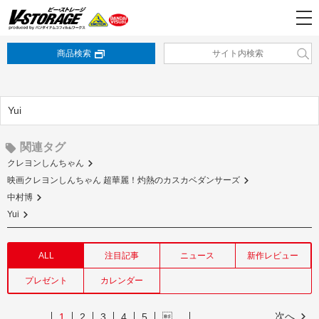
商品検索
Yui
関連タグ
クレヨンしんちゃん
映画クレヨンしんちゃん 超華麗！灼熱のカスカベダンサーズ
中村博
Yui
ALL
注目記事
ニュース
新作レビュー
プレゼント
カレンダー
次へ
1
2
3
4
5
…