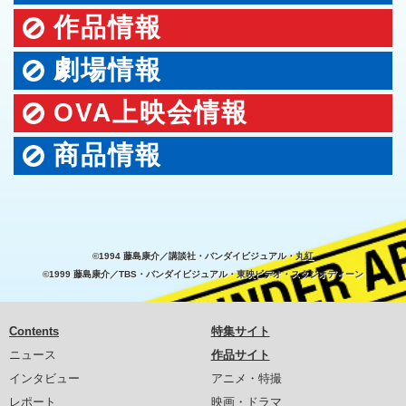
作品情報
劇場情報
OVA上映会情報
商品情報
©1994 藤島康介／講談社・バンダイビジュアル・丸紅
©1999 藤島康介／TBS・バンダイビジュアル・東映ビデオ・スタジオディーン
Contents
特集サイト
ニュース
作品サイト
インタビュー
アニメ・特撮
レポート
映画・ドラマ