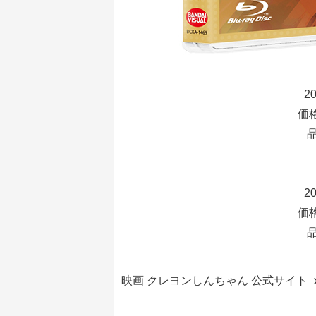
2
価格
品
2
価格
品
映画 クレヨンしんちゃん 公式サイト