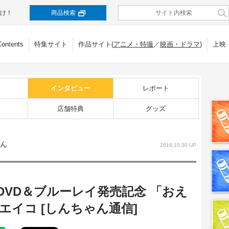
け！
商品検索
Contents
特集サイト
作品サイト(
アニメ・特撮
／
映画・ドラマ
)
上映
インタビュー
レポート
店舗特典
グッズ
ん
2019.10.30 UP
VD＆ブルーレイ発売記念 「おえ
エイコ [しんちゃん通信]