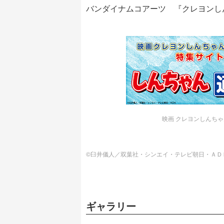
バンダイナムコアーツ 『クレヨンしんち
映画 クレヨンしんちゃ
©臼井儀人／双葉社・シンエイ・テレビ朝日・ＡＤＫ 
ギャラリー