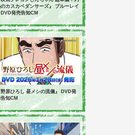
熱のカスカベダンサーズ』 ブルーレイ
DVD発売告知CM
『野原ひろし 昼メシの流儀』 DVD発
売告知CM