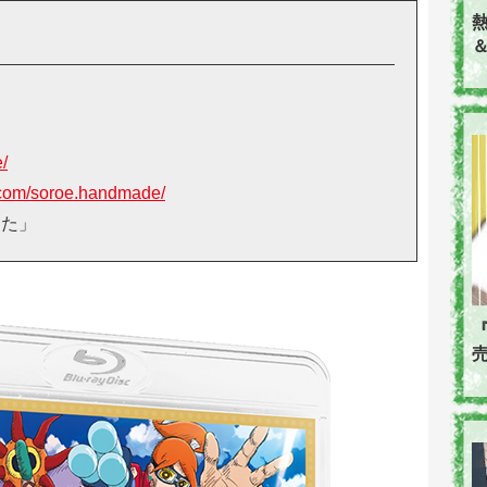
＆
e/
.com/soroe.handmade/
きた」