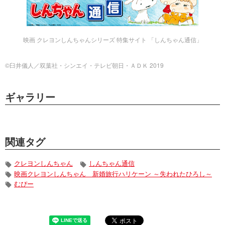
映画 クレヨンしんちゃんシリーズ 特集サイト 「しんちゃん通信」
©臼井儀人／双葉社・シンエイ・テレビ朝日・ＡＤＫ 2019
ギャラリー
関連タグ
クレヨンしんちゃん
しんちゃん通信
映画クレヨンしんちゃん 新婚旅行ハリケーン ～失われたひろし～
むぴー