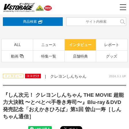
商品検索
ALL
ニュース
インタビュー
レポート
動画
特集一覧
店舗特典
グッズ
| クレヨンしんちゃん
インタビュー
ココだけ
2024.3.1 UP
『しん次元！ クレヨンしんちゃん THE MOVIE 超能
力大決戦 〜とべとべ手巻き寿司〜』Blu-ray＆DVD
発売記念「おえかきひろば」第1回 曽山一寿［しん
ちゃん通信］