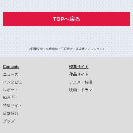
TOPへ戻る
©西田征史・久保忠佳・三宮宏太・講談社／ミッションT
Contents
特集サイト
ニュース
作品サイト
インタビュー
アニメ・特撮
レポート
映画・ドラマ
動画
特集サイト
店舗特典
グッズ