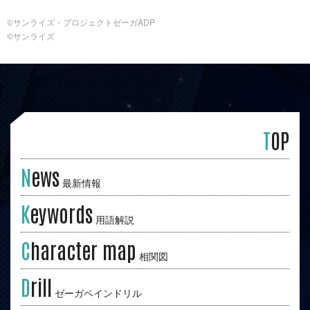
©サンライズ・プロジェクトゼーガADP
©サンライズ
T
OP
N
ews
最新情報
K
eywords
用語解説
C
haracter map
相関図
D
rill
ゼーガペインドリル