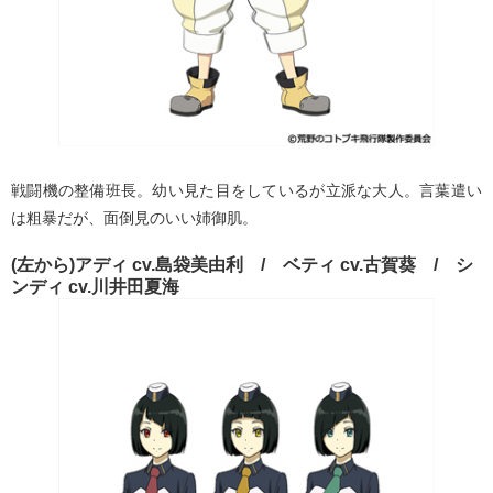
戦闘機の整備班長。幼い見た目をしているが立派な大人。言葉遣い
は粗暴だが、面倒見のいい姉御肌。
(左から)アディ cv.島袋美由利 / ベティ cv.古賀葵 / シ
ンディ cv.川井田夏海