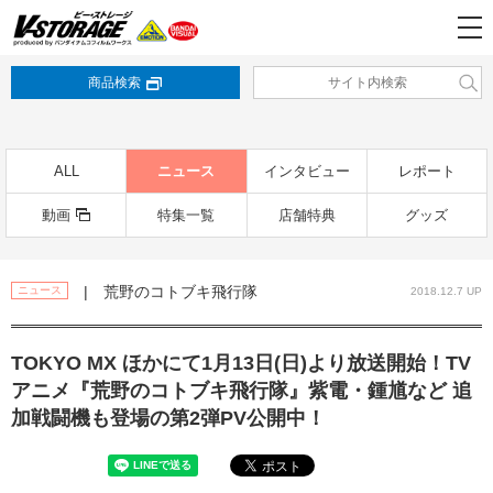
商品検索
ALL
ニュース
インタビュー
レポート
動画
特集一覧
店舗特典
グッズ
| 荒野のコトブキ飛行隊
ニュース
2018.12.7 UP
TOKYO MX ほかにて1月13日(日)より放送開始！TV
アニメ『荒野のコトブキ飛行隊』紫電・鍾馗など 追
加戦闘機も登場の第2弾PV公開中！