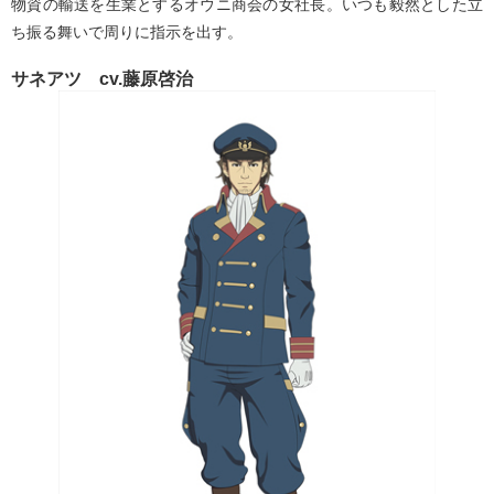
物資の輸送を生業とするオウニ商会の女社長。いつも毅然とした立
ち振る舞いで周りに指示を出す。
サネアツ cv.藤原啓治