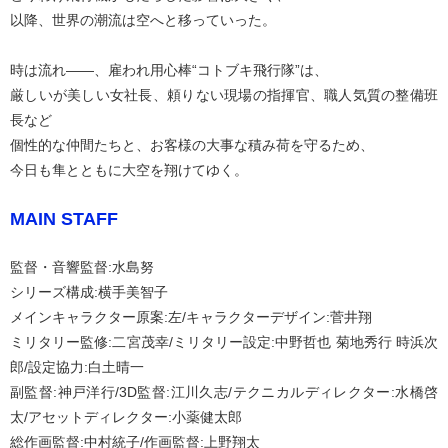
以降、世界の潮流は空へと移っていった。
時は流れ――、雇われ用心棒“コトブキ飛行隊”は、
厳しいが美しい女社長、頼りない現場の指揮官、職人気質の整備班
長など
個性的な仲間たちと、お客様の大事な積み荷を守るため、
今日も隼とともに大空を翔けてゆく。
MAIN STAFF
監督・音響監督:水島努
シリーズ構成:横手美智子
メインキャラクター原案:左/キャラクターデザイン:菅井翔
ミリタリー監修:二宮茂幸/ミリタリー設定:中野哲也 菊地秀行 時浜次
郎/設定協力:白土晴一
副監督:神戸洋行/3D監督:江川久志/テクニカルディレクター:水橋啓
太/アセットディレクター:小薬健太郎
総作画監督:中村統子/作画監督:上野翔太