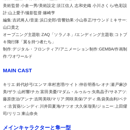
美術監督:小倉一男/美術設定:須江信人 志和史織 小川さくら/色彩設
計:山上愛子/撮影監督:篠崎亨
編集:吉武将人/音楽:浜口史郎/音響効果:小山恭正/サウンドミキサー:
山口貴之
オープニング主題歌:ZAQ「ソラノネ」/エンディング主題歌:コトブ
キ飛行隊「翼を持つ者たち」
制作:デジタル・フロンティア/アニメーション制作:GEMBA/作画制
作:ワオワールド
MAIN CAST
キリエ:鈴代紗弓/エンマ:幸村恵理/ケイト:仲谷明香/レオナ:瀬戸麻沙
美/ザラ:山村響/チカ:富田美憂/マダム・ルゥルゥ:矢島晶子/サネアツ:
藤原啓治/アンナ:吉岡美咲/マリア:岡咲美保/アディ:島袋美由利/ベテ
ィ:古賀葵/シンディ:川井田夏海/ナツオ:大久保瑠美/ジョニー:上田燿
司/リリコ:東山奈央
メインキャラクターと隼一型