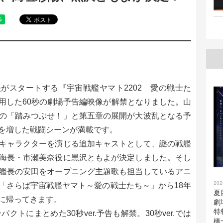
上映がスタートする『宇宙戦艦ヤマト2202 愛の戦士た
用した60秒の劇場予告編映像が解禁となりました。山
の「踏みつぶせ！」と第五章の展開が大波乱となる予
を増した戦闘シーンが満載です。
キャラクターを演じる追加キャストとして、謎の戦艦
海長・市瀬美奈役に黒沢ともよが決定しました。そし
艦長の安田をオープニング主題歌も担当しているアニ
202
「さらば宇宙戦艦ヤマト～愛の戦士たち～」から18年
夏
に帰ってきます。
劇
特
トにまとめた30秒ver.予告も解禁。30秒ver.では
橋