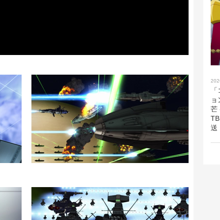
202
「
ョ
芒
T
送