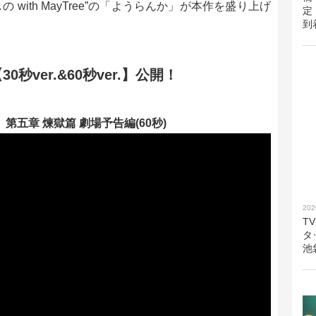
with MayTree”の「ようらんか」が本作を盛り上げ
定
到
ver.&60秒ver.】公開！
第五章 煉獄篇 劇場予告編(60秒)
202
T
タ
池