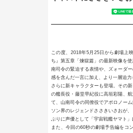
この度、2018年5月25日から劇場
ち』第五章「煉獄篇」の最新映像を使
南司令の緊迫する表情や、ズォーダー
感を含んだ一言に加え、より一層迫力
さらに新キャラクターも登場。その新
の艦長役・藤堂早紀役に高垣彩陽、航
て、山南司令の同僚役でアポロノーム
ソン界のレジェンドささきいさおが、
ぶりに声優として「宇宙戦艦ヤマト」
また、今回の60秒の劇場予告編をコンパク