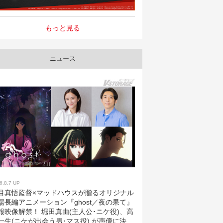
もっと見る
ニュース
6.8.7 UP
目真悟監督×マッドハウスが贈るオリジナル
場長編アニメーション『ghost／夜の果て』
報映像解禁！ 堀田真由(主人公･ニケ役)、高
一生(ニケが出会う男･マス役) が声優に決