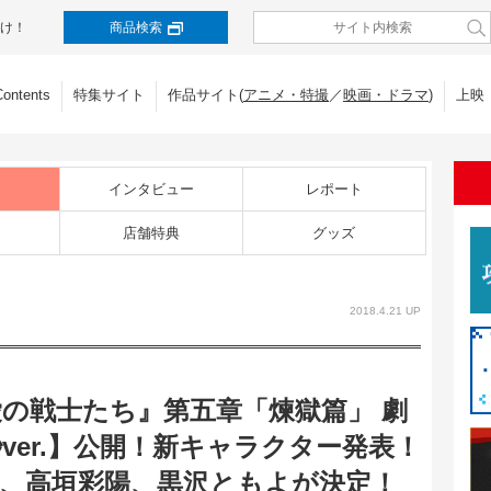
け！
商品検索
Contents
特集サイト
作品サイト(
アニメ・特撮
／
映画・ドラマ
)
上映
インタビュー
レポート
店舗特典
グッズ
2018.4.21 UP
 愛の戦士たち』第五章「煉獄篇」 劇
0秒ver.】公開！新キャラクター発表！
、高垣彩陽、黒沢ともよが決定！