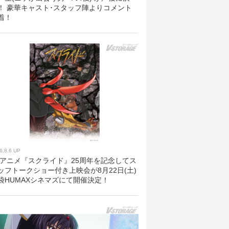
！ 豪華キャスト･スタッフ陣よりコメント
着！
6.8.6 UP
Vアニメ『スクライド』25周年を記念してス
ッフトークショー付き上映会が8月22日(土)
袋HUMAXシネマズにて開催決定！