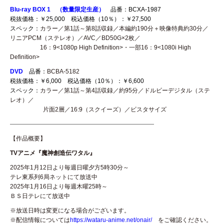
Blu-ray BOX 1 （数量限定生産）
品番：BCXA-1987
税抜価格：￥25,000 税込価格（10％）：￥27,500
スペック：
カラー／第1話～第8話収録／本編約190分＋映像特典約30分／
リニアPCM（ステレオ）／AVC／BD50G×2枚／
16：9<1080p High Definition>・一部16：9<1080i High
Definition>
DVD
品番：
BCBA-5182
税抜価格：￥6,000 税込価格（10％）：￥6,600
スペック：
カラー／第1話～第4話収録／約95分／ドルビーデジタル（ステ
レオ）／
片面2層／16:9（スクイーズ）／ビスタサイズ
————————————————————————
【作品概要】
TV
アニメ『魔神創造伝ワタル』
2025年1月12日より毎週日曜夕方5時30分～
テレ東系列6局ネットにて放送中
2025年1月16日より毎週木曜25時～
ＢＳ日テレにて放送中
※放送日時は変更になる場合がございます。
※配信情報については
https://wataru-anime.net/onair/
をご確認ください。