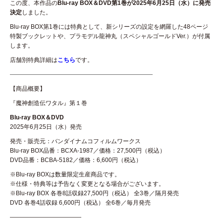
この度、本作品の
Blu-ray BOX＆DVD第1巻が
2025
年6月25日（水）に発売
決定
しました。
Blu-ray BOX第1巻には特典として、新シリーズの設定を網羅した48ページ
特製ブックレットや、プラモデル龍神丸（スペシャルゴールドVer.）が付属
します。
店舗別特典詳細は
こちら
です。
————————————————————————
【商品概要】
『魔神創造伝ワタル』第１巻
Blu-ray BOX＆DVD
2025年6月25日（水）発売
発売・販売元：バンダイナムコフィルムワークス
Blu-ray BOX品番：BCXA-1987／価格：27,500円（税込）
DVD品番：BCBA-5182／価格：6,600円（税込）
※Blu-ray BOXは数量限定生産商品です。
※仕様・特典等は予告なく変更となる場合がございます。
※Blu-ray BOX 各巻8話収録27,500円（税込） 全3巻／隔月発売
DVD 各巻4話収録 6,600円（税込） 全6巻／毎月発売
————————————