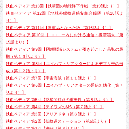
鉄血ペディア 第13回【鉄華団の地球降下作戦（第19話より）】
鉄血ペディア 第12回【地球外縁軌道統制統合艦隊（第18話よ
り）】
鉄血ペディア 第11回【貴重品となった紙（第16話より）】
鉄血ペディア 第10回【コロニー内における通信・携帯端末（第
15話より）】
鉄血ペディア 第9回【阿頼耶識システムが引き起こした昌弘の最
期（第１３話より）】
鉄血ペディア 第8回【エイハブ・リアクターによるデブリ帯の形
成（第１２話より）】
鉄血ペディア 第7回【宇宙海賊（第１１話より）】
鉄血ペディア 第6回【エイハブ・リアクターの通信無効化（第７
話より）】
鉄血ペディア 第5回【惑星間航路の重要性（第８話より）】
鉄血ペディア 第4回【テイワズのMS（第７話より）】
鉄血ペディア 第3回【アリアドネ（第６話より）】
鉄血ペディア 第2回【低軌道ステーション（第5話より）】
鉄血ペディア 第1回【決闘（第３話より）】