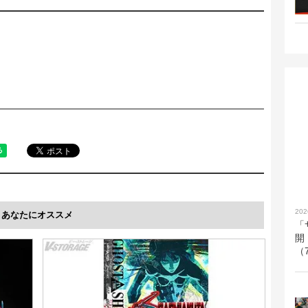
202
あなたにオススメ
「
開
（