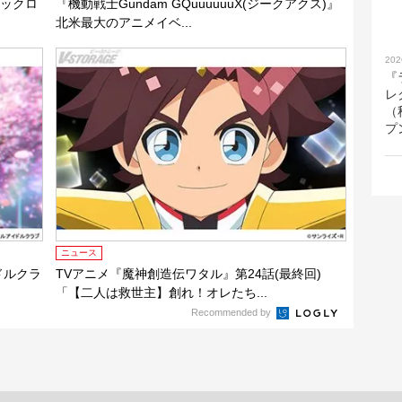
リックロ
『機動戦士Gundam GQuuuuuuX(ジークアクス)』
北米最大のアニメイベ...
202
『
レ
（
プ
ニュース
ドルクラ
TVアニメ『魔神創造伝ワタル』第24話(最終回)
「【二人は救世主】創れ！オレたち...
Recommended by