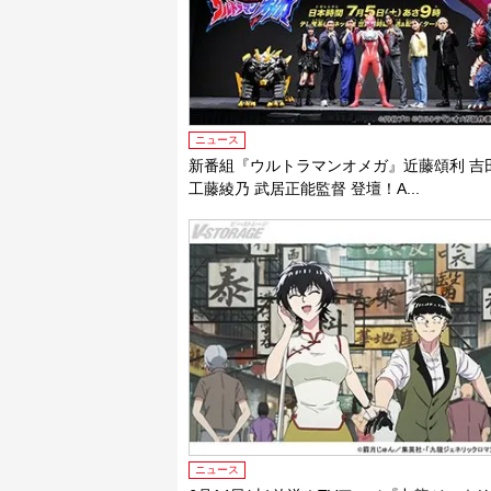
ニュース
新番組『ウルトラマンオメガ』近藤頌利 吉
工藤綾乃 武居正能監督 登壇！A...
ニュース