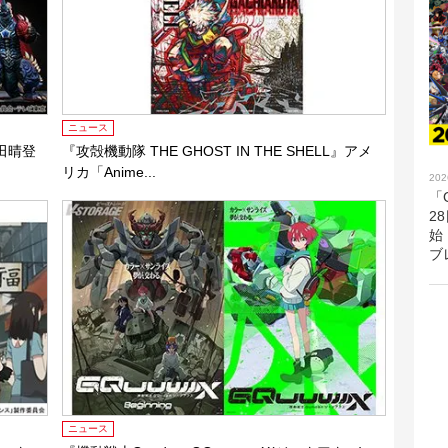
ニュース
田晴登
『攻殻機動隊 THE GHOST IN THE SHELL』アメ
リカ「Anime...
202
「G
2
始
ブ
ニュース