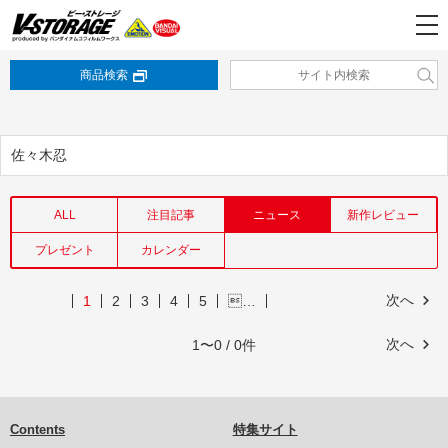
商品検索
佐々木忍
ALL
注目記事
ニュース
新作レビュー
プレゼント
カレンダー
次へ
1
2
3
4
5
…
次へ
1〜0 / 0件
Contents
特集サイト