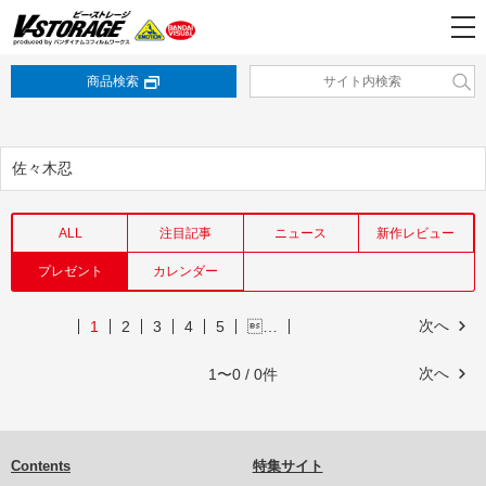
商品検索
佐々木忍
ALL
注目記事
ニュース
新作レビュー
プレゼント
カレンダー
次へ
1
2
3
4
5
…
次へ
1〜0 / 0件
Contents
特集サイト