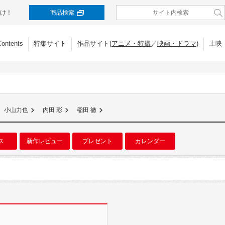
け！
商品検索
Contents
特集サイト
作品サイト(
アニメ・特撮
／
映画・ドラマ
)
上映
小山力也
内田 彩
稲田 徹
ス
新作レビュー
プレゼント
カレンダー