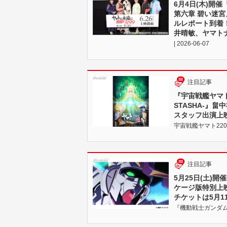
6月4日(木)開催
第六章 碧い迷
ルレポート到着
井晴敏、ヤマトナ
| 2026-06-07
注目記事
『宇宙戦艦ヤマト
STASHA-』
スタッフ出演上映
宇宙戦艦ヤマト2205
注目記事
5月25日(土)
ケージ版特別上
チケットは5月11
『機動戦士ガンダムＮＴ