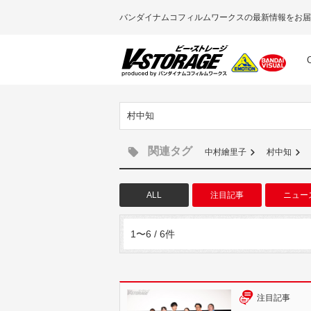
バンダイナムコフィルムワークスの最新情報をお届
村中知
関連タグ
中村繪里子
村中知
ALL
注目記事
ニュー
1〜6 / 6件
注目記事