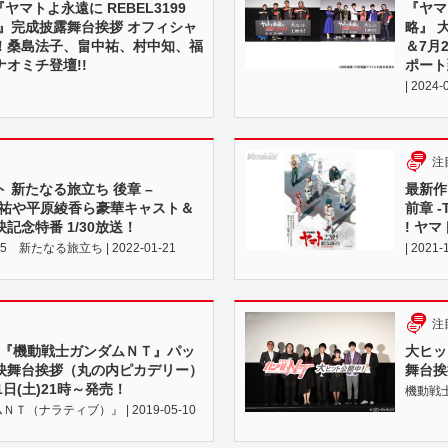
『ヤマトよ永遠に REBEL3199
『ヤマ
宮』完成披露舞台挨拶 オフィシャ
略』 
！桑島法子、畠中祐、村中知、福
＆7月
オミチ登壇!!
ポート
| 2024-
注
 新たなる旅立ち 後章 –
最新作
畠中祐や平原綾香ら豪華キャスト＆
前章 -
記念特番 1/30放送！
! ヤ
 新たなる旅立ち | 2022-01-21
| 2021-
注
開催『機動戦士ガンダムＮＴ』パッ
大ヒッ
映舞台挨拶（丸の内ピカデリー）
舞台挨
日(土)21時～発売！
機動戦士ガ
（ナラティブ）』 | 2019-05-10