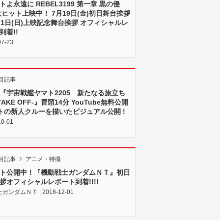
トよ永遠に REBEL3199 第一章 黒の侵
大ヒット上映中！ 7月19日(金)初日舞台挨拶
21日(日)上映記念舞台挨拶 オフィシャルレ
到着!!
07-23
目記事
『宇宙戦艦ヤマト2205 新たなる旅立ち
TAKE OFF-』冒頭14分 YouTube無料公開
マトの新人クルーを描いたビジュアル公開 !
10-01
目記事
アニメ・特撮
ト公開中！『機動戦士ガンダムＮＴ』初日
拶オフィシャルレポート到着!!!!
ンダムＮＴ | 2018-12-01