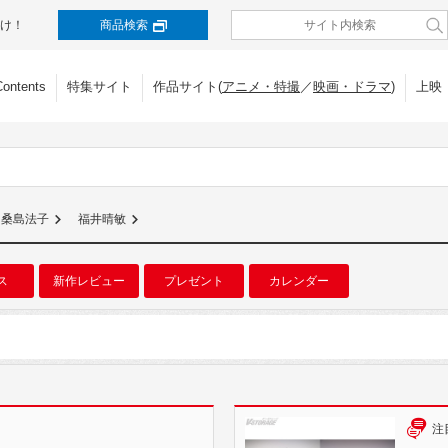
け！
商品検索
Contents
特集サイト
作品サイト(
アニメ・特撮
／
映画・ドラマ
)
上映
桑島法子
福井晴敏
ス
新作レビュー
プレゼント
カレンダー
注