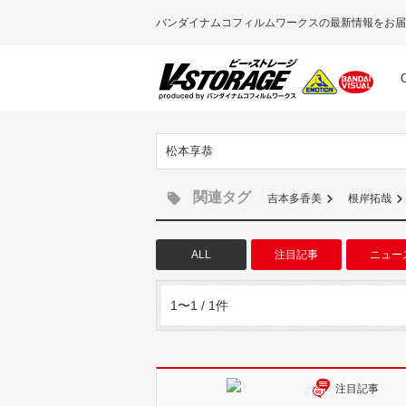
バンダイナムコフィルムワークスの最新情報をお届
松本享恭
関連タグ
吉本多香美
根岸拓哉
ALL
注目記事
ニュー
1〜1 / 1件
注目記事