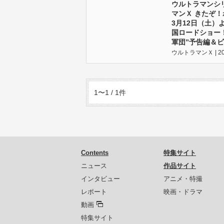
ウルトラマンシ
マンＸ きたぞ！
3月12日（土
国ロードショー！
軍団”予告編＆ビ
ウルトラマンＸ | 201
1〜1 / 1件
Contents
特集サイト
ニュース
作品サイト
インタビュー
アニメ・特撮
レポート
映画・ドラマ
動画
特集サイト