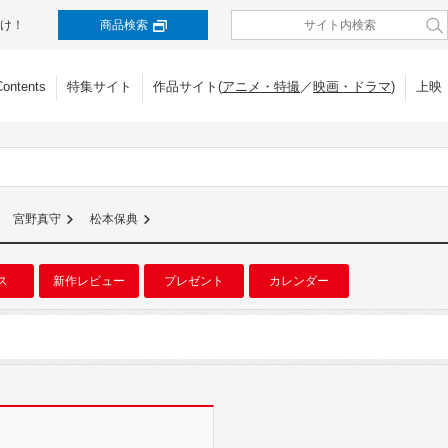
け！
商品検索
Contents
特集サイト
作品サイト(
アニメ・特撮
／
映画・ドラマ
)
上映
宮野真守
松本保典
ス
新作レビュー
プレゼント
カレンダー