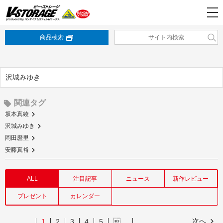
商品検索
沢城みゆき
関連タグ
坂本真綾
沢城みゆき
岡田麿里
安藤真裕
ALL
注目記事
ニュース
新作レビュー
プレゼント
カレンダー
次へ
1
2
3
4
5
…