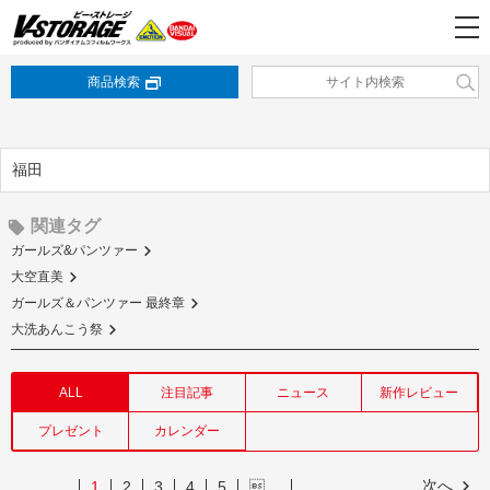
商品検索
福田
関連タグ
ガールズ&パンツァー
大空直美
ガールズ＆パンツァー 最終章
大洗あんこう祭
ALL
注目記事
ニュース
新作レビュー
プレゼント
カレンダー
次へ
1
2
3
4
5
…