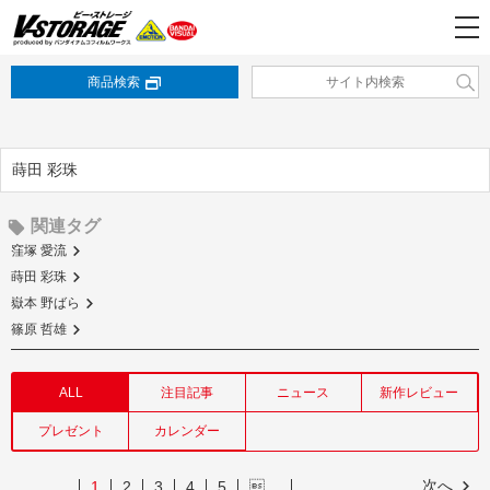
商品検索
蒔田 彩珠
関連タグ
窪塚 愛流
蒔田 彩珠
嶽本 野ばら
篠原 哲雄
ALL
注目記事
ニュース
新作レビュー
プレゼント
カレンダー
次へ
1
2
3
4
5
…