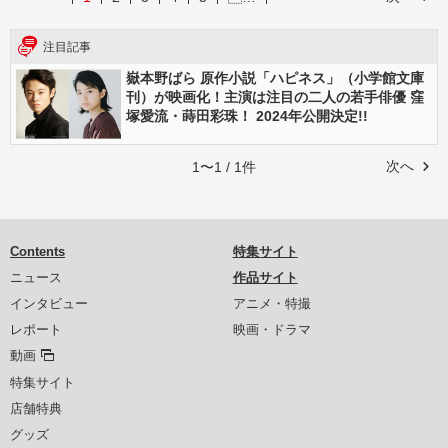
注目記事
嶽本野ばら 原作小説「ハピネス」（小学館文庫
刊）が映画化！主演は注目の二人の若手俳優 窪
塚愛流・蒔田彩珠！ 2024年公開決定!!
次へ
1〜1 / 1件
Contents
特集サイト
ニュース
作品サイト
インタビュー
アニメ・特撮
レポート
映画・ドラマ
動画
特集サイト
店舗特典
グッズ