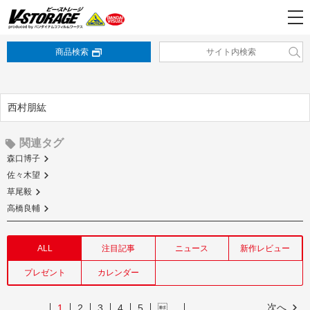
商品検索
西村朋紘
関連タグ
森口博子
佐々木望
草尾毅
高橋良輔
ALL
注目記事
ニュース
新作レビュー
プレゼント
カレンダー
次へ
1
2
3
4
5
…