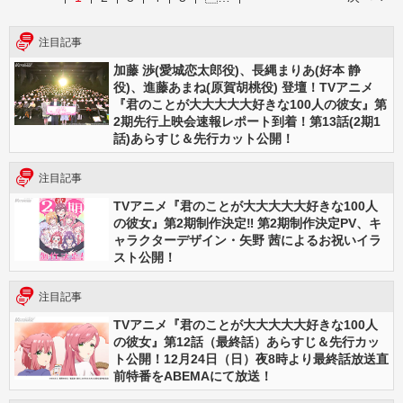
注目記事
加藤 渉(愛城恋太郎役)、長縄まりあ(好本 静
役)、進藤あまね(原賀胡桃役) 登壇！TVアニメ
『君のことが大大大大大好きな100人の彼女』第
2期先行上映会速報レポート到着！第13話(2期1
話)あらすじ＆先行カット公開！
注目記事
TVアニメ『君のことが大大大大大好きな100人
の彼女』第2期制作決定‼ 第2期制作決定PV、キ
ャラクターデザイン・矢野 茜によるお祝いイラ
スト公開！
注目記事
TVアニメ『君のことが大大大大大好きな100人
の彼女』第12話（最終話）あらすじ＆先行カッ
ト公開！12月24日（日）夜8時より最終話放送直
前特番をABEMAにて放送！