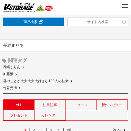
商品検索
長縄まりあ
関連タグ
長縄まりあ
加藤渉
君のことが大大大大大好きな100人の彼女
竹若元博
ALL
注目記事
ニュース
新作レビュー
プレゼント
カレンダー
次へ
1
2
3
4
5
…