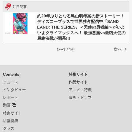
注目記事
約20年ぶりとなる鳥山明考案の新ストーリー！
ディズニープラスで世界独占配信中『SAND
LAND: THE SERIES』＜天使の勇者編＞がいよ
いよクライマックスへ！ 最強悪魔vs最凶天使の
最終決戦が開幕!!!
次へ
1〜1 / 1件
Contents
特集サイト
ニュース
作品サイト
インタビュー
アニメ・特撮
レポート
映画・ドラマ
動画
特集サイト
店舗特典
グッズ