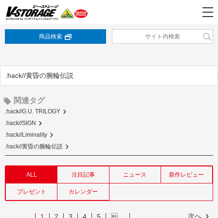
商品検索
.hack//黄昏の腕輪伝説
関連タグ
.hack//G.U. TRILOGY
.hack//SIGN
.hack//Liminality
.hack//黄昏の腕輪伝説
ALL
注目記事
ニュース
新作レビュー
プレゼント
カレンダー
次へ
1
2
3
4
5
…