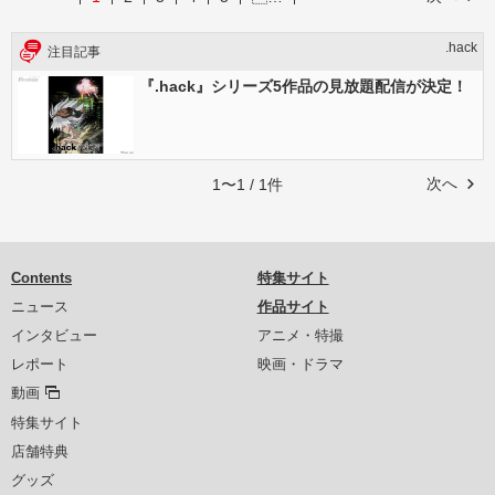
.hack
注目記事
『.hack』シリーズ5作品の見放題配信が決定！
次へ
1〜1 / 1件
Contents
特集サイト
ニュース
作品サイト
インタビュー
アニメ・特撮
レポート
映画・ドラマ
動画
特集サイト
店舗特典
グッズ