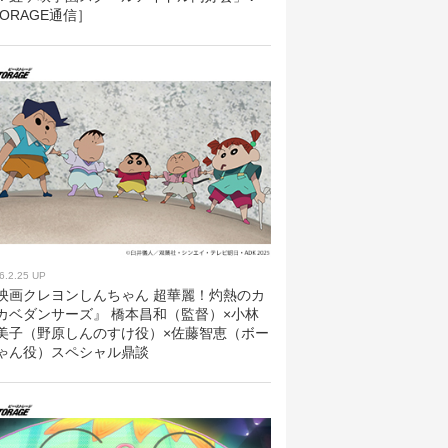
TORAGE通信］
6.2.25 UP
映画クレヨンしんちゃん 超華麗！灼熱のカ
カベダンサーズ』 橋本昌和（監督）×小林
美子（野原しんのすけ役）×佐藤智恵（ボー
ゃん役）スペシャル鼎談