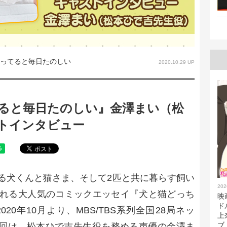
ってると毎日たのしい
2020.10.29 UP
ると毎日たのしい』金澤まい（松
トインタビュー
る犬くんと猫さま、そして2匹と共に暮らす飼い
202
れる大人気のコミックエッセイ『犬と猫どっち
映
ド
0年10月より、MBS/TBS系列全国28局ネッ
上
ブ
 今回は、松本ひで吉先生役を務める声優の金澤ま