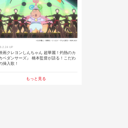
6.2.24 UP
映画クレヨンしんちゃん 超華麗！灼熱のカ
カベダンサーズ』 橋本監督が語る！こだわ
の挿入歌！
もっと見る