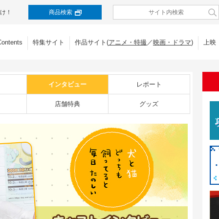
け！
商品検索
Contents
特集サイト
作品サイト(
アニメ・特撮
／
映画・ドラマ
)
上映
インタビュー
レポート
店舗特典
グッズ