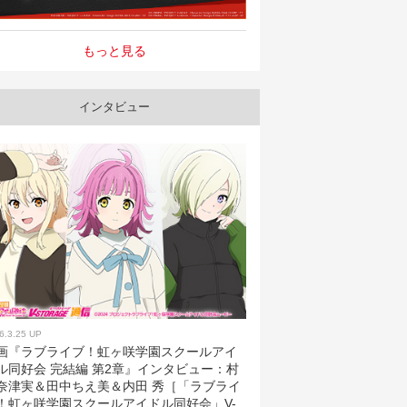
もっと見る
インタビュー
6.3.25 UP
画『ラブライブ！虹ヶ咲学園スクールアイ
ル同好会 完結編 第2章』インタビュー：村
奈津実＆田中ちえ美＆内田 秀［「ラブライ
！虹ヶ咲学園スクールアイドル同好会」V-