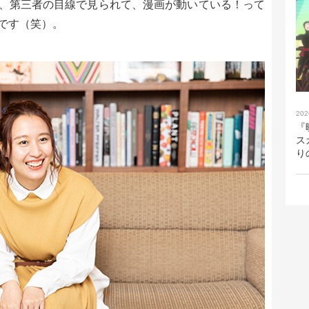
、第三者の目線で見られて、漫画が動いている！って
です（笑）。
202
『
ス
り