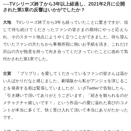
──TVシリーズ終了から3年以上経過し、2021年2月に公開
された第1章の反響はいかがでしたか？
大地
TVシリーズ終了から3年も経っていたことに驚きですが、信
じて待ち続けてくださったファンの皆さまの期待にやっと応えら
れ、そのスタート地点にようやく立つことができました。待ち望ん
でいたファンの方たちから事務所宛に熱いお手紙を頂き、これだけ
沢山の方が熱意を持って向き合ってくださっていたことに改めて気
付かされた第1章でした。
古賀
『プリプリ』を愛してくださっているファンの皆さんは温か
い人ばかりだなと感じました。劇場版から私がアンジェを演じるこ
とを発表する前は緊張していましたが、いざTwitterで告知したら、
「引き継いで頂いてありがとうございます」「続きを観られるのが
メチャクチャ嬉しいです！」という作品への愛に溢れた喜びのコメ
ントが本当に多くて。快く受け入れて頂いて本当にありがたかった
です。