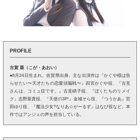
PROFILE
古賀 葵（こが・あおい）
●8月24日生まれ。佐賀県出身。主な出演作は『かぐや様は告
らせたい〜天才たちの恋愛頭脳戦〜』四宮かぐや役、『古見
さんは、コミュ症です。』古見硝子役、『ぼくたちのリメイ
ク』志野亜貴役、『天使の3P!』金城そら役、『つうかあ』宮
田ゆり役、『魔法少女?なりあ☆がーるず』はなび役など。本
作ではアンジェの声を担当している。