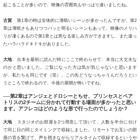
起こることが多いので、映像の雰囲気もやっぱり違いましたね。
古賀
第1章の時は全体的に薄暗いシーンが多かったんですが、第2
章は薄暗さもありつつパッと明るいシーンもあって。映像のメリハ
リが凄くあるので第1章とは異なる楽しみ方ができますし、また違っ
たハラハラドキドキがありました。
大地
台本を最初に読んだ時にここで終わらせて、本当に大丈夫な
のかと思いました。ご覧になった方は気が気じゃないと思います
が、私たちも同じです（笑）。この先どうなっちゃうんだろうとい
うところで終わるので、今後の展開が怖いですね。
──第2章はアンジェとドロシーとちせ、プリンセスとベア
トリスの2チームに分かれて行動する場面が多かったと思い
ます。アフレコはどのような形で行ったのでしょうか？
大地
スタジオのお部屋を2つ用意して頂いて、人数を半分に分け
て同じ日の同じタイミングで収録しました。リモートでお互いの部
屋の音を繋げて、声を聴きながらリアルタイムで収録するというや