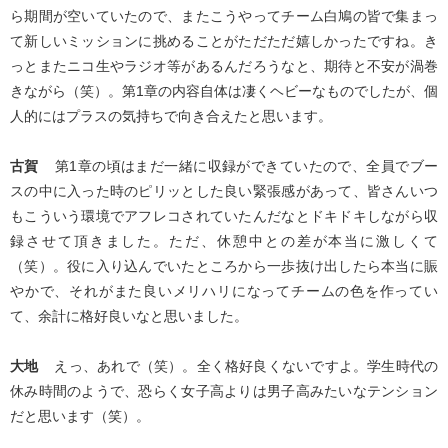
ら期間が空いていたので、またこうやってチーム白鳩の皆で集まっ
て新しいミッションに挑めることがただただ嬉しかったですね。き
っとまたニコ生やラジオ等があるんだろうなと、期待と不安が渦巻
きながら（笑）。第1章の内容自体は凄くヘビーなものでしたが、個
人的にはプラスの気持ちで向き合えたと思います。
古賀
第1章の頃はまだ一緒に収録ができていたので、全員でブー
スの中に入った時のピリッとした良い緊張感があって、皆さんいつ
もこういう環境でアフレコされていたんだなとドキドキしながら収
録させて頂きました。ただ、休憩中との差が本当に激しくて
（笑）。役に入り込んでいたところから一歩抜け出したら本当に賑
やかで、それがまた良いメリハリになってチームの色を作ってい
て、余計に格好良いなと思いました。
大地
えっ、あれで（笑）。全く格好良くないですよ。学生時代の
休み時間のようで、恐らく女子高よりは男子高みたいなテンション
だと思います（笑）。