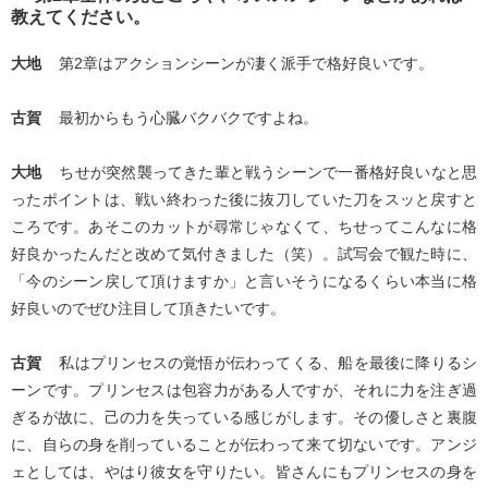
教えてください。
大地
第2章はアクションシーンが凄く派手で格好良いです。
古賀
最初からもう心臓バクバクですよね。
大地
ちせが突然襲ってきた輩と戦うシーンで一番格好良いなと思
ったポイントは、戦い終わった後に抜刀していた刀をスッと戻すと
ころです。あそこのカットが尋常じゃなくて、ちせってこんなに格
好良かったんだと改めて気付きました（笑）。試写会で観た時に、
「今のシーン戻して頂けますか」と言いそうになるくらい本当に格
好良いのでぜひ注目して頂きたいです。
古賀
私はプリンセスの覚悟が伝わってくる、船を最後に降りるシ
ーンです。プリンセスは包容力がある人ですが、それに力を注ぎ過
ぎるが故に、己の力を失っている感じがします。その優しさと裏腹
に、自らの身を削っていることが伝わって来て切ないです。アンジ
ェとしては、やはり彼女を守りたい。皆さんにもプリンセスの身を